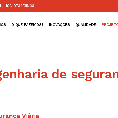
41) 498-8734/35/36
MOS
O QUE FAZEMOS?
INOVAÇÕES
QUALIDADE
PROJETO
genharia de segura
urança Viária