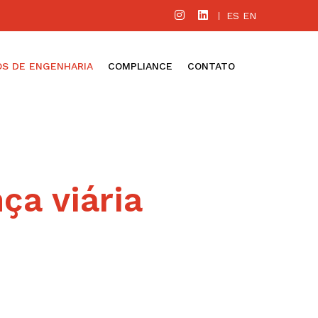
ES
EN
S DE ENGENHARIA
COMPLIANCE
CONTATO
n
ç
a viária