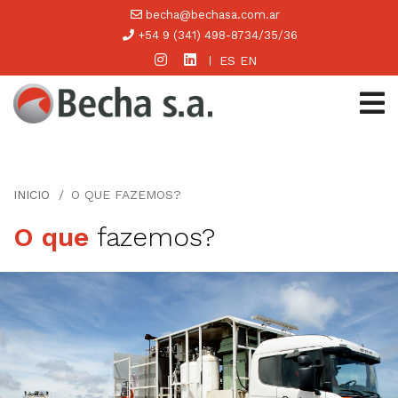
becha@bechasa.com.ar
+54 9 (341) 498-8734/35/36
ES
EN
INICIO
O QUE FAZEMOS?
O que
fazemos?