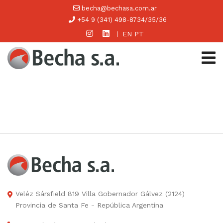
becha@bechasa.com.ar
+54 9 (341) 498-8734/35/36
EN
PT
Veléz Sársfield 819 Villa Gobernador Gálvez (2124)
Provincia de Santa Fe - República Argentina